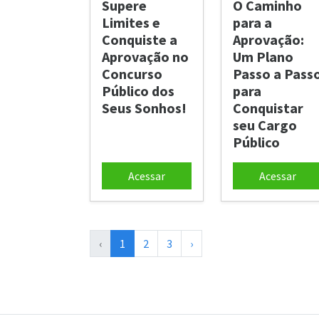
Supere
O Caminho
Limites e
para a
Conquiste a
Aprovação:
Aprovação no
Um Plano
Concurso
Passo a Pass
Público dos
para
Seus Sonhos!
Conquistar
seu Cargo
Público
Acessar
Acessar
‹
1
2
3
›