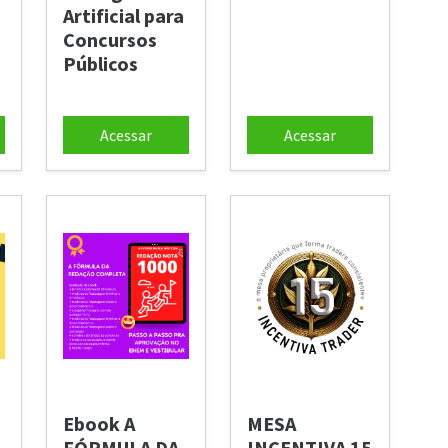
Artificial para
Concursos
Públicos
Acessar
Acessar
Ebook A
MESA
FÓRMULA DA
INCENTIVA 15