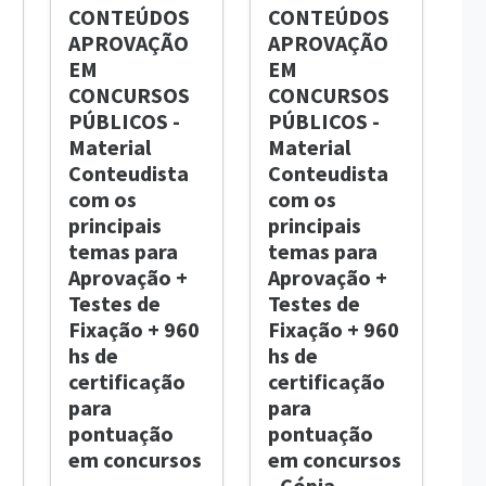
CONTEÚDOS
CONTEÚDOS
APROVAÇÃO
APROVAÇÃO
EM
EM
CONCURSOS
CONCURSOS
PÚBLICOS -
PÚBLICOS -
Material
Material
Conteudista
Conteudista
com os
com os
principais
principais
temas para
temas para
Aprovação +
Aprovação +
Testes de
Testes de
Fixação + 960
Fixação + 960
hs de
hs de
certificação
certificação
para
para
pontuação
pontuação
em concursos
em concursos
- Cópia