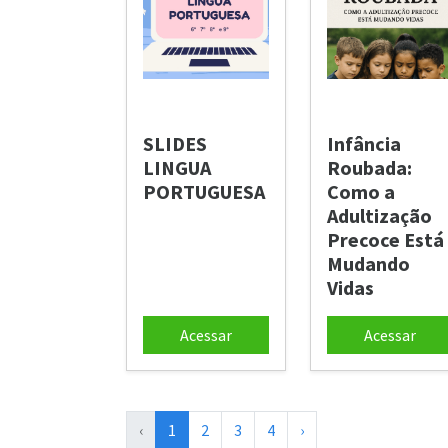
SLIDES
Infância
LINGUA
Roubada:
PORTUGUESA
Como a
Adultização
Precoce Está
Mudando
Vidas
Acessar
Acessar
‹
1
2
3
4
›