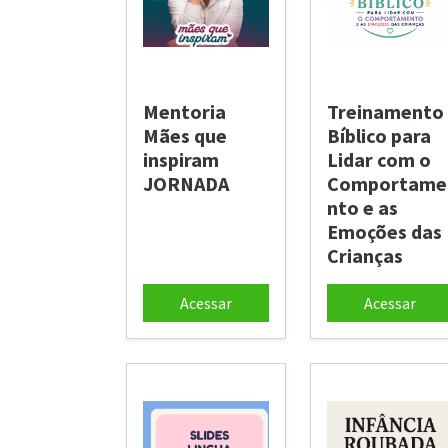
Mentoria
Treinamento
Mães que
Bíblico para
inspiram
Lidar com o
JORNADA
Comportame
nto e as
Emoções das
Crianças
Acessar
Acessar