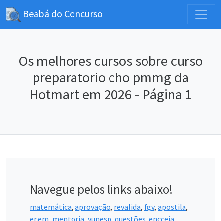
Beabá do Concurso
Os melhores cursos sobre curso
preparatorio cho pmmg da
Hotmart em 2026 - Página 1
Navegue pelos links abaixo!
matemática
,
aprovação
,
revalida
,
fgv
,
apostila
,
enem
,
mentoria
,
vunesp
,
questões
,
encceja
,