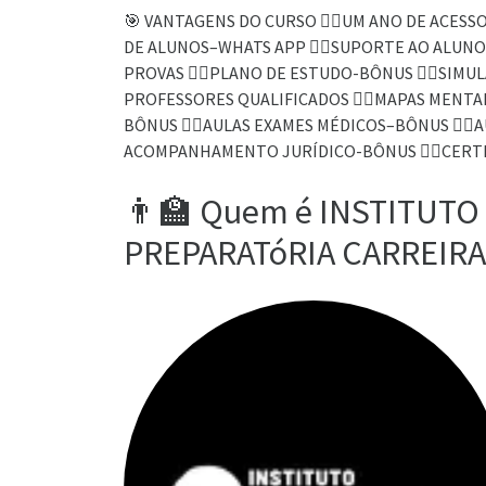
🎯 VANTAGENS DO CURSO 👉🏻UM ANO DE ACESSO 
DE ALUNOS–WHATS APP 👉🏻SUPORTE AO ALUNO 👉
PROVAS 👉🏻PLANO DE ESTUDO-BÔNUS 👉🏻SIMULA
PROFESSORES QUALIFICADOS 👉🏻MAPAS MENTAI
BÔNUS 👉🏻AULAS EXAMES MÉDICOS–BÔNUS 👉🏻A
ACOMPANHAMENTO JURÍDICO-BÔNUS 👉🏻CERT
👨‍🏫 Quem é INSTITUTO
PREPARATóRIA CARREIRAS