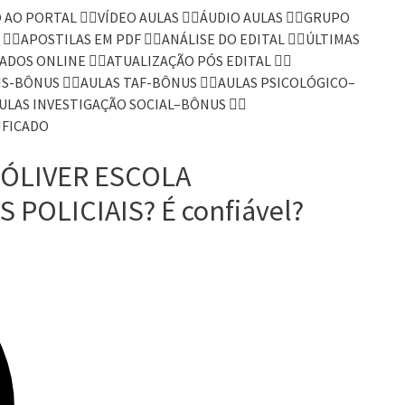
AO PORTAL 👉🏻VÍDEO AULAS 👉🏻ÁUDIO AULAS 👉🏻GRUPO
🏻APOSTILAS EM PDF 👉🏻ANÁLISE DO EDITAL 👉🏻ÚLTIMAS
DOS ONLINE 👉🏻ATUALIZAÇÃO PÓS EDITAL 👉🏻
S-BÔNUS 👉🏻AULAS TAF-BÔNUS 👉🏻AULAS PSICOLÓGICO–
ULAS INVESTIGAÇÃO SOCIAL–BÔNUS 👉🏻
IFICADO
 ÓLIVER ESCOLA
 POLICIAIS? É confiável?