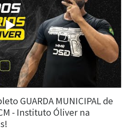
▶️
ompleto GUARDA MUNICIPAL de
M - Instituto Óliver na
s!