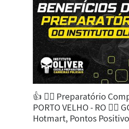
👍 👮‍♂️ Preparatório C
PORTO VELHO - RO 👮‍♂️ GC
Hotmart, Pontos Positivo