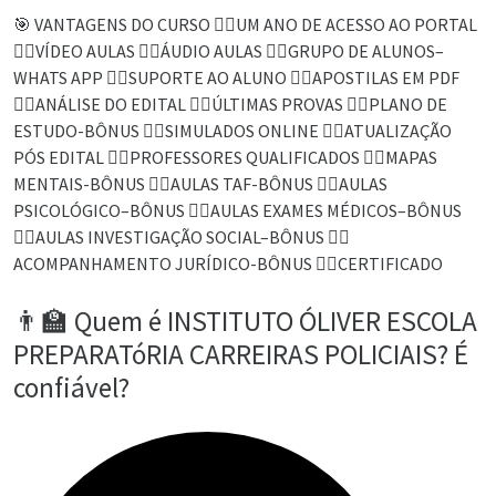
🎯 VANTAGENS DO CURSO 👉🏻UM ANO DE ACESSO AO PORTAL
👉🏻VÍDEO AULAS 👉🏻ÁUDIO AULAS 👉🏻GRUPO DE ALUNOS–
WHATS APP 👉🏻SUPORTE AO ALUNO 👉🏻APOSTILAS EM PDF
👉🏻ANÁLISE DO EDITAL 👉🏻ÚLTIMAS PROVAS 👉🏻PLANO DE
ESTUDO-BÔNUS 👉🏻SIMULADOS ONLINE 👉🏻ATUALIZAÇÃO
PÓS EDITAL 👉🏻PROFESSORES QUALIFICADOS 👉🏻MAPAS
MENTAIS-BÔNUS 👉🏻AULAS TAF-BÔNUS 👉🏻AULAS
PSICOLÓGICO–BÔNUS 👉🏻AULAS EXAMES MÉDICOS–BÔNUS
👉🏻AULAS INVESTIGAÇÃO SOCIAL–BÔNUS 👉🏻
ACOMPANHAMENTO JURÍDICO-BÔNUS 👉🏻CERTIFICADO
👨‍🏫 Quem é INSTITUTO ÓLIVER ESCOLA
PREPARATóRIA CARREIRAS POLICIAIS? É
confiável?