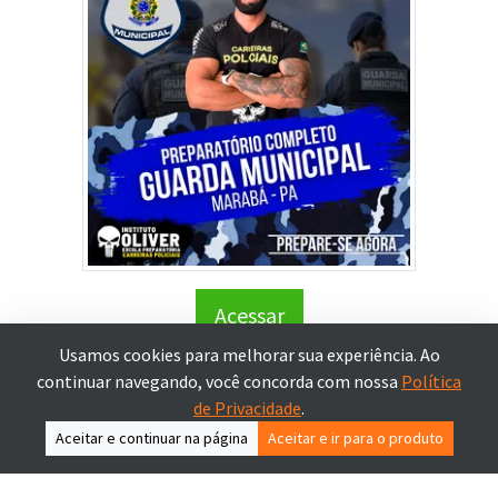
Acessar
Usamos cookies para melhorar sua experiência. Ao
continuar navegando, você concorda com nossa
Política
de Privacidade
.
Termos de Uso
Política de Devolução
Política de
Privacidade
Aceitar e continuar na página
Aceitar e ir para o produto
Copyright @ 2023 - Beabá do Concurso