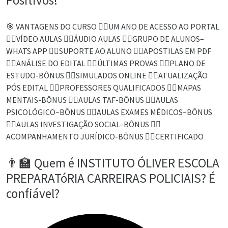
🎯 VANTAGENS DO CURSO 👉🏻UM ANO DE ACESSO AO PORTAL
👉🏻VÍDEO AULAS 👉🏻ÁUDIO AULAS 👉🏻GRUPO DE ALUNOS–
WHATS APP 👉🏻SUPORTE AO ALUNO 👉🏻APOSTILAS EM PDF
👉🏻ANÁLISE DO EDITAL 👉🏻ÚLTIMAS PROVAS 👉🏻PLANO DE
ESTUDO-BÔNUS 👉🏻SIMULADOS ONLINE 👉🏻ATUALIZAÇÃO
PÓS EDITAL 👉🏻PROFESSORES QUALIFICADOS 👉🏻MAPAS
MENTAIS-BÔNUS 👉🏻AULAS TAF-BÔNUS 👉🏻AULAS
PSICOLÓGICO–BÔNUS 👉🏻AULAS EXAMES MÉDICOS–BÔNUS
👉🏻AULAS INVESTIGAÇÃO SOCIAL–BÔNUS 👉🏻
ACOMPANHAMENTO JURÍDICO-BÔNUS 👉🏻CERTIFICADO
👨‍🏫 Quem é INSTITUTO ÓLIVER ESCOLA
PREPARATóRIA CARREIRAS POLICIAIS? É
confiável?