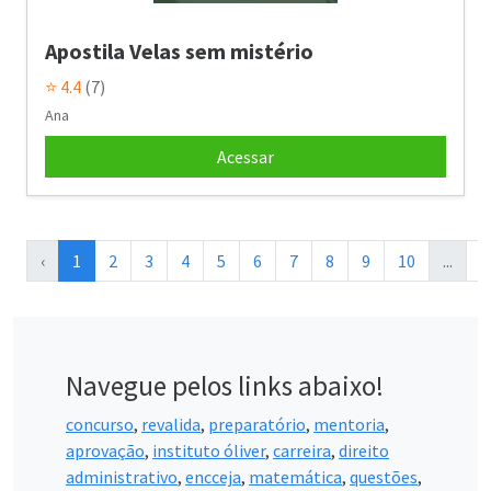
Apostila Velas sem mistério
⭐ 4.4
(7)
Ana
Acessar
‹
1
2
3
4
5
6
7
8
9
10
...
1
Navegue pelos links abaixo!
concurso
,
revalida
,
preparatório
,
mentoria
,
aprovação
,
instituto óliver
,
carreira
,
direito
administrativo
,
encceja
,
matemática
,
questões
,