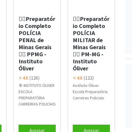
👮‍♂️Preparatór
👮‍♂️Preparatór
io Completo
io Completo
POLÍCIA
POLÍCIA
PENAL de
MILITAR de
Minas Gerais
Minas Gerais
👮‍♂️ PPMG -
👮‍♂️ PM-MG -
Instituto
Instituto
Óliver
Óliver
⭐ 4.6
(126)
⭐ 4.6
(122)
🎯 INSTITUTO ÓLIVER
Instituto Óliver
ESCOLA
Escola Preparatória
PREPARATÓRIA
Carreiras Policiais
CARREIRAS POLICIAIS
Acessar
Acessar