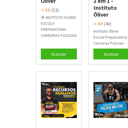
Óliver
2 em 1 -
Instituto
⭐ 4.6
(53)
Óliver
🎯 INSTITUTO ÓLIVER
ESCOLA
⭐ 4.9
(40)
PREPARATÓRIA
Instituto Óliver
CARREIRAS POLICIAIS
Escola Preparatória
Carreiras Policiais
Acessar
Acessar