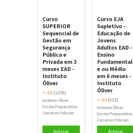
Curso
Curso EJA
SUPERIOR
Supletivo -
Sequencial de
Educação de
Gestão em
Jovens
Segurança
Adultos EAD -
Pública e
Ensino
Privada em 3
Fundamental
meses EAD -
e ou Médio
Instituto
em 6 meses -
Óliver
Instituto
Óliver
⭐ 4.9
(1376)
⭐ 4.9
(513)
Instituto Óliver
Escola Preparatória
Instituto Óliver
Carreiras Policiais
Escola Preparatória
Carreiras Policiais
Acessar
Acessar