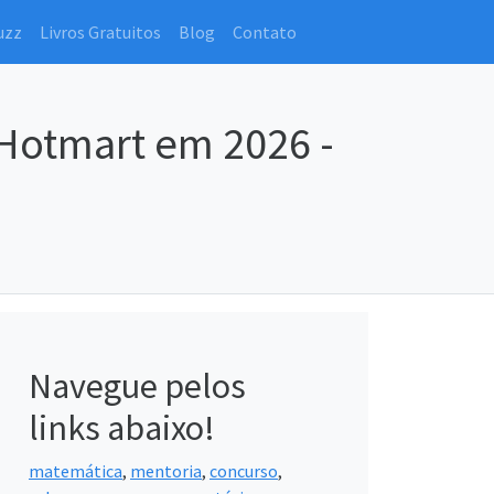
uzz
Livros Gratuitos
Blog
Contato
 Hotmart em 2026 -
Navegue pelos
links abaixo!
matemática
,
mentoria
,
concurso
,