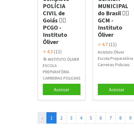
POLÍCIA
MUNICIPAL
CIVIL de
do Brasil 👮‍♂️
Goiás 👮‍♂️
GCM -
PCGO -
Instituto
Instituto
Óliver
Óliver
⭐ 4.7
(11)
⭐ 4.3
(11)
Instituto Óliver
Escola Preparatória
🎯 INSTITUTO ÓLIVER
Carreiras Policiais
ESCOLA
PREPARATÓRIA
CARREIRAS POLICIAIS
Acessar
Acessar
‹
1
2
3
4
5
6
7
8
9