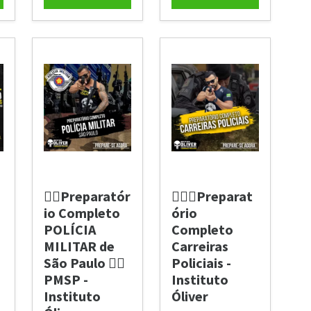
👮‍♂️Preparatór
👮🏼‍♂Preparat
io Completo
ório
POLÍCIA
Completo
MILITAR de
Carreiras
São Paulo 👮‍♂️
Policiais -
PMSP -
Instituto
Instituto
Óliver