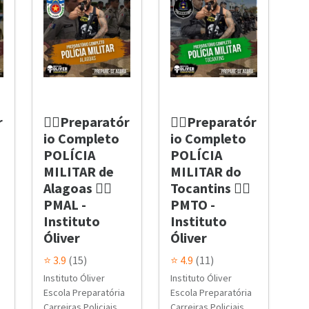
r
👮‍♂️Preparatór
👮‍♂️Preparatór
io Completo
io Completo
POLÍCIA
POLÍCIA
MILITAR de
MILITAR do
Alagoas 👮‍♂️
Tocantins 👮‍♂️
PMAL -
PMTO -
Instituto
Instituto
Óliver
Óliver
⭐ 3.9
(15)
⭐ 4.9
(11)
Instituto Óliver
Instituto Óliver
Escola Preparatória
Escola Preparatória
Carreiras Policiais
Carreiras Policiais