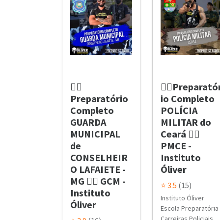
👮‍♂️
👮‍♂️Preparató
Preparatório
io Completo
Completo
POLÍCIA
GUARDA
MILITAR do
MUNICIPAL
Ceará 👮‍♂️
de
PMCE -
CONSELHEIR
Instituto
O LAFAIETE -
Óliver
MG 👮‍♂️ GCM -
⭐ 3.5
(15)
Instituto
Instituto Óliver
Óliver
Escola Preparatória
Carreiras Policiais