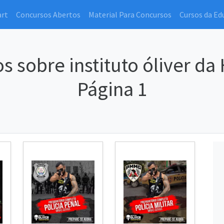
art
Concursos Abertos
Material Para Concursos
Cursos da Ed
s sobre instituto óliver da
Página 1