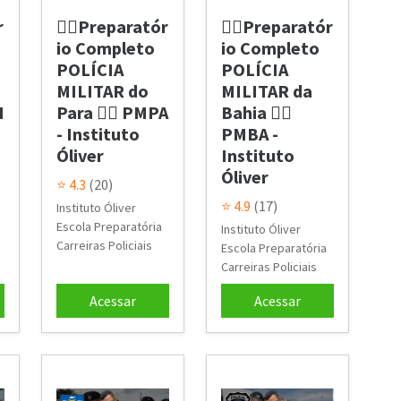
r
👮‍♂️Preparatór
👮‍♂️Preparatór
io Completo
io Completo
POLÍCIA
POLÍCIA
MILITAR do
MILITAR da
I
Para 👮‍♂️ PMPA
Bahia 👮‍♂️
- Instituto
PMBA -
Óliver
Instituto
Óliver
⭐ 4.3
(20)
⭐ 4.9
(17)
Instituto Óliver
Escola Preparatória
Instituto Óliver
Carreiras Policiais
Escola Preparatória
Carreiras Policiais
Acessar
Acessar