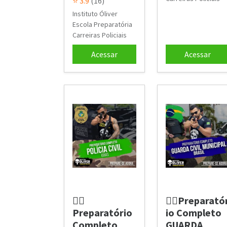
⭐ 3.9
(16)
Instituto Óliver
Escola Preparatória
Carreiras Policiais
Acessar
Acessar
👮‍♂️
👮‍♂️Preparató
Preparatório
io Completo
Completo
GUARDA