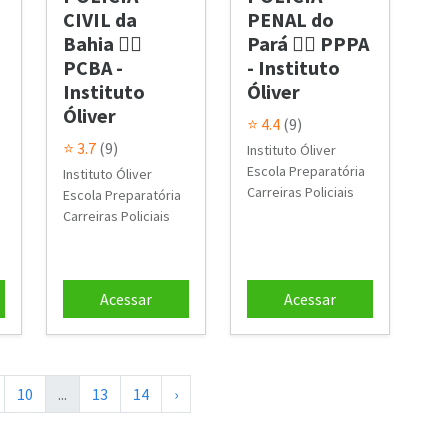
CIVIL da
PENAL do
Bahia 👮‍♂️
Pará 👮‍♂️ PPPA
PCBA -
- Instituto
Instituto
Óliver
Óliver
⭐ 4.4
(9)
⭐ 3.7
(9)
Instituto Óliver
Escola Preparatória
Instituto Óliver
Carreiras Policiais
Escola Preparatória
Carreiras Policiais
Acessar
Acessar
10
...
13
14
›