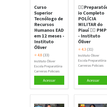
Curso
👮‍♂️Preparató
Superior
io Completo
Tecnólogo de
POLÍCIA
Recursos
MILITAR do
Humanos EAD
Piauí 👮‍♂️ PMP
em 12 meses -
- Instituto
Instituto
Óliver
Óliver
⭐ 4.3
(31)
⭐ 4.8
(33)
Instituto Óliver
Escola Preparatória
Instituto Óliver
Carreiras Policiais
Escola Preparatória
Carreiras Policiais
Acessar
Acessar