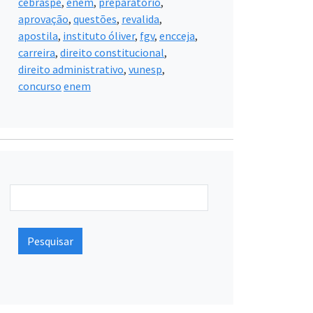
cebraspe
,
enem
,
preparatório
,
aprovação
,
questões
,
revalida
,
apostila
,
instituto óliver
,
fgv
,
encceja
,
carreira
,
direito constitucional
,
direito administrativo
,
vunesp
,
concurso
enem
Pesquisar