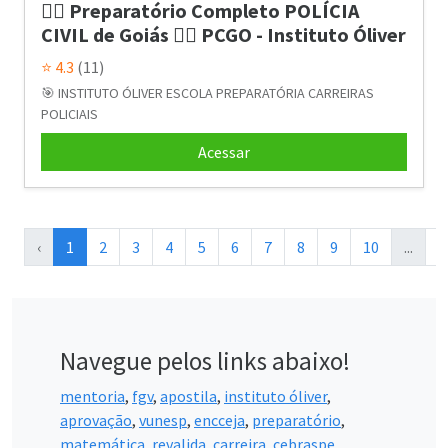
👮‍♂️ Preparatório Completo POLÍCIA
CIVIL de Goiás 👮‍♂️ PCGO - Instituto Óliver
⭐ 4.3
(11)
🎯 INSTITUTO ÓLIVER ESCOLA PREPARATÓRIA CARREIRAS
POLICIAIS
Acessar
‹
1
2
3
4
5
6
7
8
9
10
...
3
Navegue pelos links abaixo!
mentoria
,
fgv
,
apostila
,
instituto óliver
,
aprovação
,
vunesp
,
encceja
,
preparatório
,
matemática
,
revalida
,
carreira
,
cebraspe
,